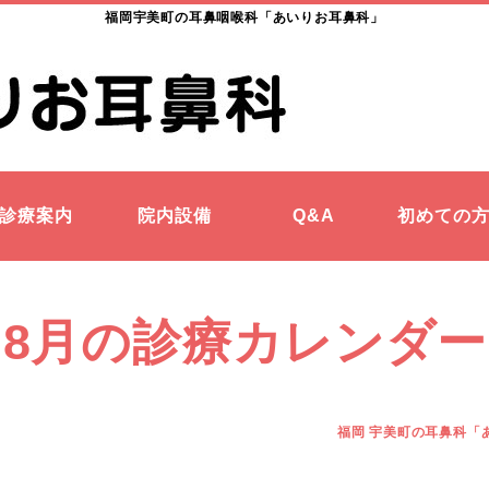
福岡宇美町の耳鼻咽喉科「あいりお耳鼻科」
診療案内
院内設備
Q&A
初めての
8月の診療カレンダー
福岡 宇美町の耳鼻科「