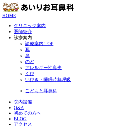
HOME
クリニック案内
医師紹介
診療案内
診療案内 TOP
耳
鼻
のど
アレルギー性鼻炎
くび
いびき・睡眠時無呼吸
こどもと耳鼻科
院内設備
Q&A
初めての方へ
BLOG
アクセス