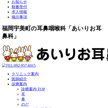
お知らせ
順番受付
求人情報
掲示事項
福岡宇美町の耳鼻咽喉科「あいりお耳
鼻科」
クリニック案内
医師紹介
診療案内
診療案内 TOP
耳
鼻
のど