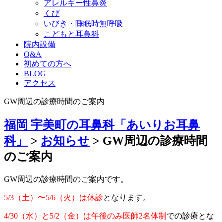
アレルギー性鼻炎
くび
いびき・睡眠時無呼吸
こどもと耳鼻科
院内設備
Q&A
初めての方へ
BLOG
アクセス
GW周辺の診療時間のご案内
福岡 宇美町の耳鼻科「あいりお耳鼻
科」
>
お知らせ
>
GW周辺の診療時間
のご案内
GW周辺の診療時間のご案内です。
5/3（土）〜5/6（火）は休診
となります。
4/30（水）と5/2（金）は午後のみ医師2名体制
での診療とな