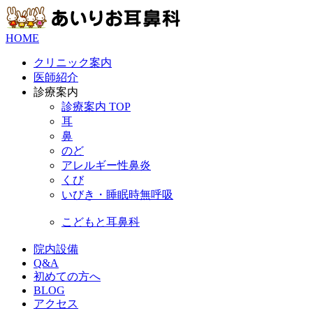
HOME
クリニック案内
医師紹介
診療案内
診療案内 TOP
耳
鼻
のど
アレルギー性鼻炎
くび
いびき・睡眠時無呼吸
こどもと耳鼻科
院内設備
Q&A
初めての方へ
BLOG
アクセス