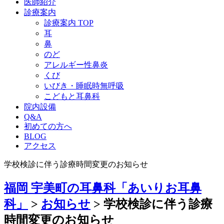
医師紹介
診療案内
診療案内 TOP
耳
鼻
のど
アレルギー性鼻炎
くび
いびき・睡眠時無呼吸
こどもと耳鼻科
院内設備
Q&A
初めての方へ
BLOG
アクセス
学校検診に伴う診療時間変更のお知らせ
福岡 宇美町の耳鼻科「あいりお耳鼻
科」
>
お知らせ
>
学校検診に伴う診療
時間変更のお知らせ