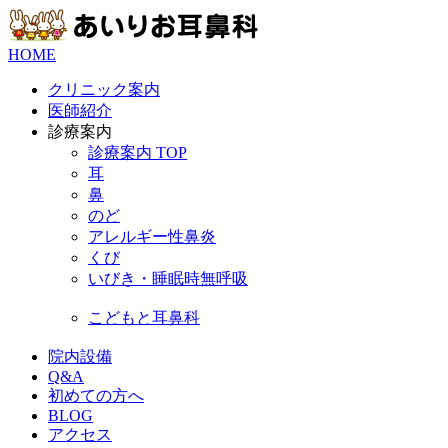
HOME
クリニック案内
医師紹介
診療案内
診療案内 TOP
耳
鼻
のど
アレルギー性鼻炎
くび
いびき・睡眠時無呼吸
こどもと耳鼻科
院内設備
Q&A
初めての方へ
BLOG
アクセス