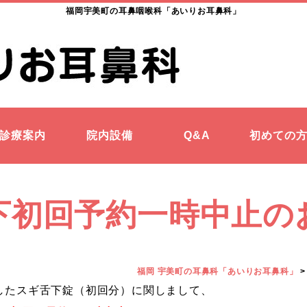
福岡宇美町の耳鼻咽喉科「あいりお耳鼻科」
診療案内
院内設備
Q&A
初めての
下初回予約一時中止の
福岡 宇美町の耳鼻科「あいりお耳鼻科」
ましたスギ舌下錠（初回分）に関しまして、