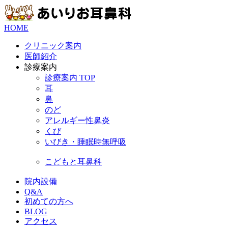
HOME
クリニック案内
医師紹介
診療案内
診療案内 TOP
耳
鼻
のど
アレルギー性鼻炎
くび
いびき・睡眠時無呼吸
こどもと耳鼻科
院内設備
Q&A
初めての方へ
BLOG
アクセス