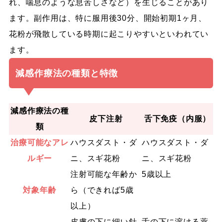
れ、喘息のような息苦しさなど）を生じることがあり
ます。副作用は、特に服用後30分、開始初期1ヶ月、
花粉が飛散している時期に起こりやすいといわれてい
ます。
減感作療法の種類と特徴
減感作療法の種
皮下注射
舌下免疫（内服）
類
治療可能なアレ
ハウスダスト・ダ
ハウスダスト・ダ
ルギー
ニ、スギ花粉
ニ、スギ花粉
注射可能な年齢か
5歳以上
対象年齢
ら（できれば5歳
以上）
皮膚の下に細い針
舌の下に溶ける薬