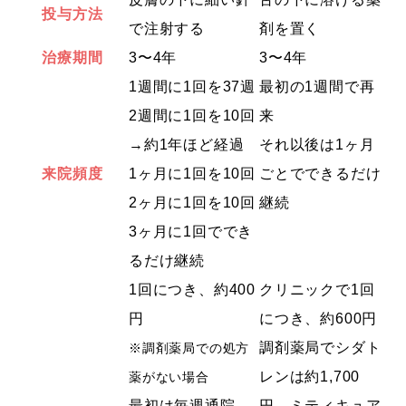
投与方法
で注射する
剤を置く
治療期間
3〜4年
3〜4年
1週間に1回を37週
最初の1週間で再
2週間に1回を10回
来
→約1年ほど経過
それ以後は1ヶ月
来院頻度
1ヶ月に1回を10回
ごとでできるだけ
2ヶ月に1回を10回
継続
3ヶ月に1回ででき
るだけ継続
1回につき、約400
クリニックで
1回
円
につき、約600円
調剤薬局で
シダト
※調剤薬局での処方
レンは約1,700
薬がない場合
最初は毎週通院
円
、
ミティキュア