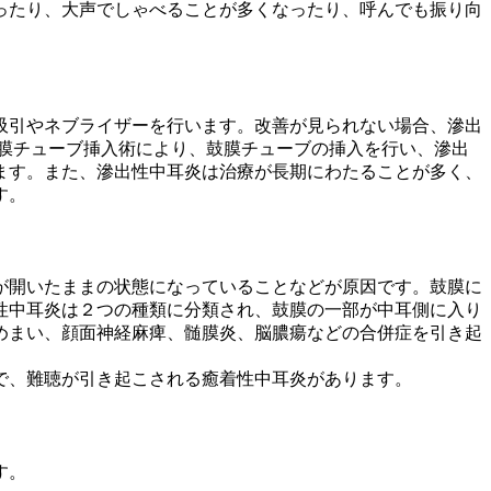
ったり、大声でしゃべることが多くなったり、呼んでも振り向
吸引やネブライザーを行います。改善が見られない場合、滲出
膜チューブ挿入術により、鼓膜チューブの挿入を行い、滲出
ます。また、滲出性中耳炎は治療が長期にわたることが多く、
す。
が開いたままの状態になっていることなどが原因です。鼓膜に
性中耳炎は２つの種類に分類され、鼓膜の一部が中耳側に入り
めまい、顔面神経麻痺、髄膜炎、脳膿瘍などの合併症を引き起
で、難聴が引き起こされる癒着性中耳炎があります。
す。