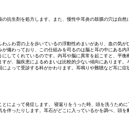
薬の抗生剤を処方します。また、慢性中耳炎の鼓膜の穴は自然
ふわふわ雲の上を歩いているの浮動性めまいがあり、血の気が
みが備わっており、この仕組みを司るのは脳と耳の中にある内
うにしてくれているのです。内耳や脳に異常を起こすと、平衡機
ますが、脳疾患によるめまいは比較的少ない傾向にあります。
因によって受診する科がかわります。耳鳴りや難聴など耳に症
ことによって発症します。 寝返りをうった時、頭を洗うために
気を伴ったりします。耳石がどこに入っているかを調べ、頭を