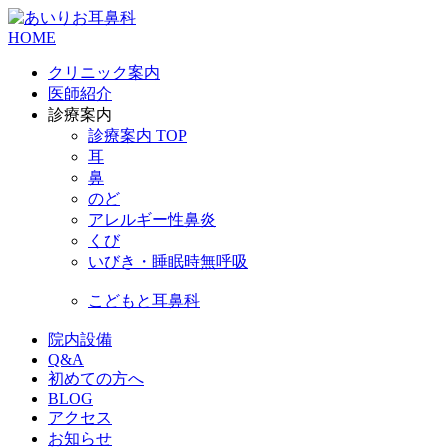
HOME
クリニック案内
医師紹介
診療案内
診療案内 TOP
耳
鼻
のど
アレルギー性鼻炎
くび
いびき・睡眠時無呼吸
こどもと耳鼻科
院内設備
Q&A
初めての方へ
BLOG
アクセス
お知らせ