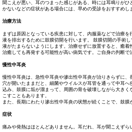
聞こえが悪い、耳のつまった感じがある、時には耳鳴りがひ
かないなどの症状がある場合には、早めの受診をおすすめし
治療方法
まずは原因となっている疾患に対して、内服薬などで治療を
液を排出するために鼓膜切開を行います。 鼓膜切開の手術
液がたまらないようにします。治療せずに放置すると、癒着
治癒しても再発する可能性が高い病気です。ご自身の判断で
慢性中耳炎
慢性中耳炎は、急性中耳炎や滲出性中耳炎が治りきらずに、
穴が開いたままだと、細菌やウイルスが耳管を通って中耳へ
込み、鼓膜に垢が溜まって、周囲の骨を破壊しながら大きく
こすこともあります。
また、長期にわたり滲出性中耳炎の状態が続くことで、鼓膜
症状
痛みや発熱はほとんどありません。耳だれ、耳が聞こえずら