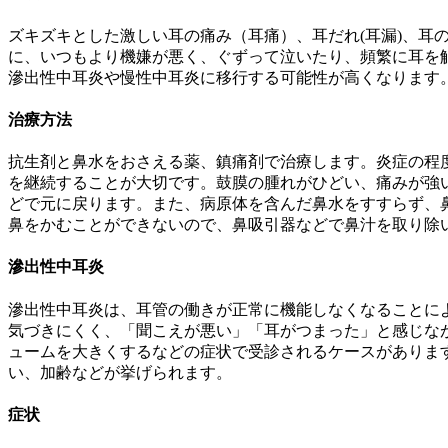
ズキズキとした激しい耳の痛み（耳痛）、耳だれ(耳漏)、耳
に、いつもより機嫌が悪く、ぐずって泣いたり、頻繁に耳を
滲出性中耳炎や慢性中耳炎に移行する可能性が高くなります
治療方法
抗生剤と鼻水をおさえる薬、鎮痛剤で治療します。炎症の程
を継続することが大切です。鼓膜の腫れがひどい、痛みが強
どで元に戻ります。また、病原体を含んだ鼻水をすすらず、
鼻をかむことができないので、鼻吸引器などで鼻汁を取り除
滲出性中耳炎
滲出性中耳炎は、耳管の働きが正常に機能しなくなることに
気づきにくく、「聞こえが悪い」「耳がつまった」と感じな
ュームを大きくするなどの症状で受診されるケースがありま
い、加齢などが挙げられます。
症状