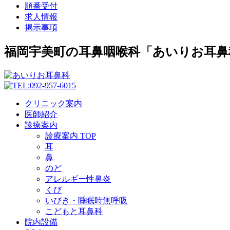
順番受付
求人情報
掲示事項
福岡宇美町の耳鼻咽喉科「あいりお耳鼻
クリニック案内
医師紹介
診療案内
診療案内 TOP
耳
鼻
のど
アレルギー性鼻炎
くび
いびき・睡眠時無呼吸
こどもと耳鼻科
院内設備