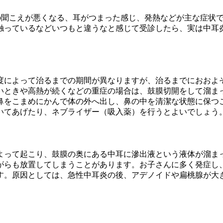
の聞こえが悪くなる、耳がつまった感じ、発熱などが主な症状
触っているなどいつもと違うなと感じて受診したら、実は中耳
。
度によって治るまでの期間が異なりますが、治るまでにおおよそ
いときや高熱が続くなどの重症の場合は、鼓膜切開をして溜ま
鼻をこまめにかんで体の外へ出し、鼻の中を清潔な状態に保つ
いてあげたり、ネブライザー（吸入薬）を行うとよいでしょう
よって起こり、鼓膜の奥にある中耳に滲出液という液体が溜ま
がらも放置してしまうことがあります。お子さんに多く発症し
す。原因としては、急性中耳炎の後、アデノイドや扁桃腺が大