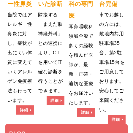
ー性鼻炎
いた診断
科の専門
台完備
当院ではア
隣接する
車でお越し
医
レルギー性
「まえだ脳
の方には、
耳鼻咽喉科
鼻炎に対
神経外科」
敷地内共用
領域全般で
し、症状が
との連携に
駐車場35
多くの経験
出にくい体
より、CT
台、第2駐
を積んだ医
質に変えて
を用いて正
車場15台を
師が、最
いくアレル
確な診断を
ご用意して
新・正確・
ゲン免疫療
行うことが
おります。
適切な医療
法も行って
できます。
安心してご
をお届けい
います。
来院くださ
詳細
たします。
い。
詳細
詳細
詳細